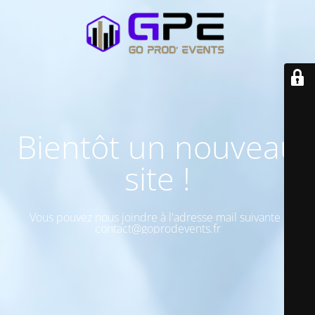
Bientôt un nouveau
site !
Vous pouvez nous joindre à l'adresse mail suivante :
contact@goprodevents.fr