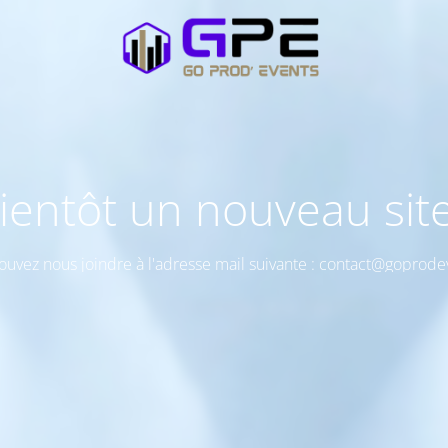
ientôt un nouveau site
ouvez nous joindre à l'adresse mail suivante : contact@goprodev