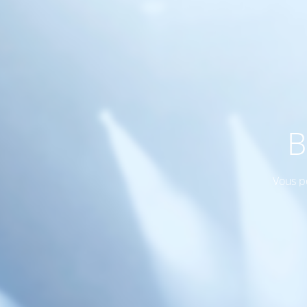
B
Vous p