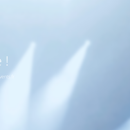
 !
ents.fr