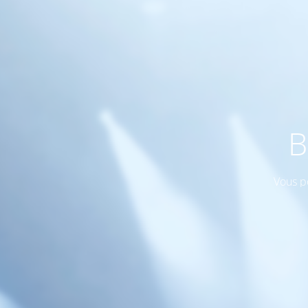
B
Vous p