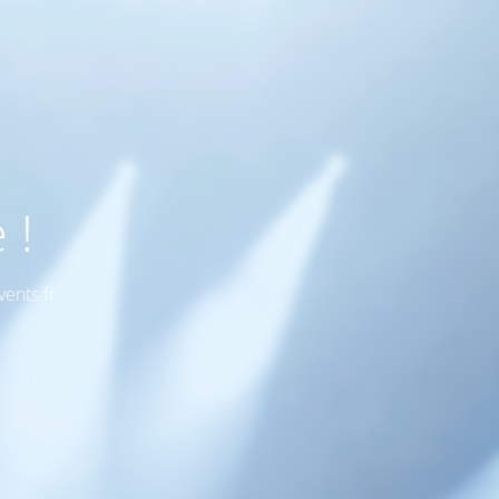
 !
ents.fr