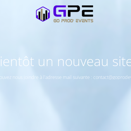
ientôt un nouveau site
ouvez nous joindre à l'adresse mail suivante : contact@goprodev