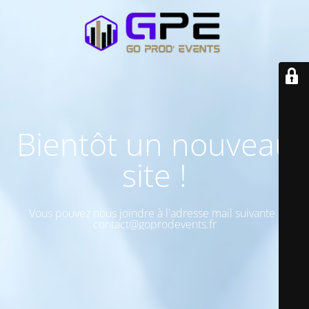
Bientôt un nouveau
site !
Vous pouvez nous joindre à l'adresse mail suivante :
contact@goprodevents.fr