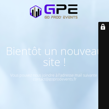
Bientôt un nouveau
site !
Vous pouvez nous joindre à l'adresse mail suivante :
contact@goprodevents.fr